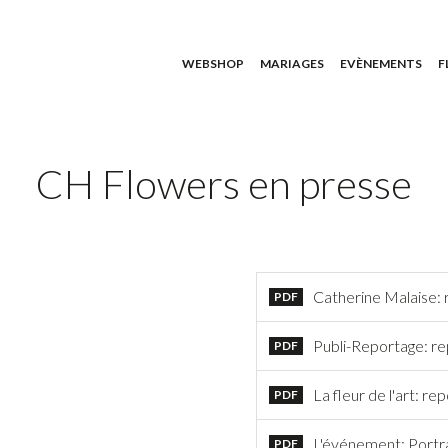
WEBSHOP
MARIAGES
EVÈNEMENTS
F
CH Flowers en presse
Catherine Malaise:
PDF
Publi-Reportage: r
PDF
La fleur de l'art: re
PDF
L'événement: Portrai
PDF