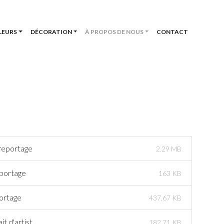
LEURS
DÉCORATION
À PROPOS DE NOUS
CONTACT
 reportage
2.29 MB
eportage
163 KB
portage
437.67 KB
t d'artist
182.71 KB