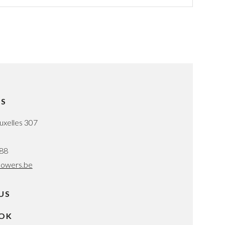
RS
uxelles 307
 88
lowers.be
US
OK