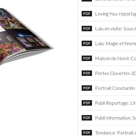
Loving You: reporta
PDF
Lulu en visite: Sous
PDF
Lulu: Magie et féeri
PDF
Maison du Nord: Cont
PDF
Portes Ouvertes 2
PDF
Portrait Constantin
PDF
Publi Reportage: L'i
PDF
Publi Information: 
PDF
Tendance: Portrait 
PDF