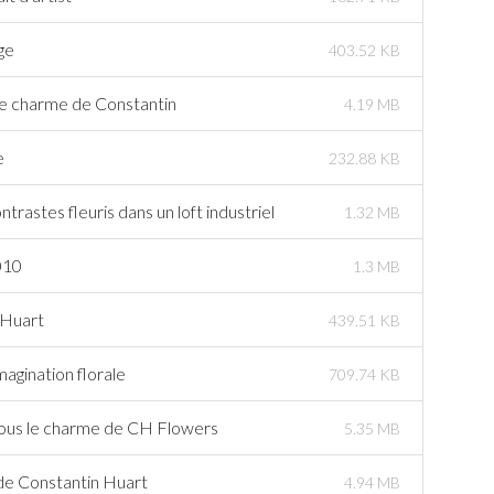
ge
403.52 KB
 le charme de Constantin
4.19 MB
e
232.88 KB
rastes fleuris dans un loft industriel
1.32 MB
010
1.3 MB
 Huart
439.51 KB
magination florale
709.74 KB
Sous le charme de CH Flowers
5.35 MB
de Constantin Huart
4.94 MB