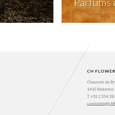
Parfums 
CH FLOWE
Chaussée de Br
1410 Waterloo
T.
+32 2 354 18
constantin@chf