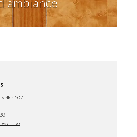
d'ambiance
RS
uxelles 307
 88
lowers.be