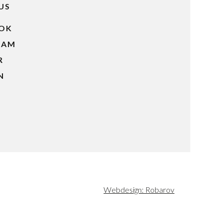
US
OK
RAM
R
N
Webdesign: Robarov